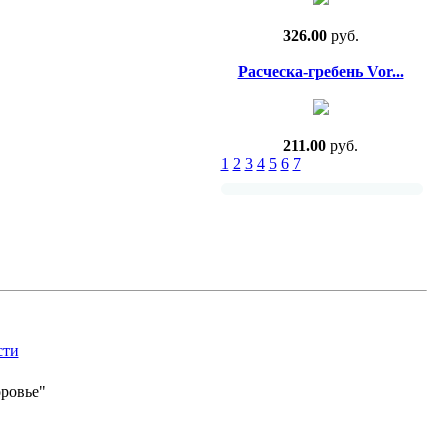
326.00
руб.
Расческа-гребень Vor...
211.00
руб.
1
2
3
4
5
6
7
сти
оровье"