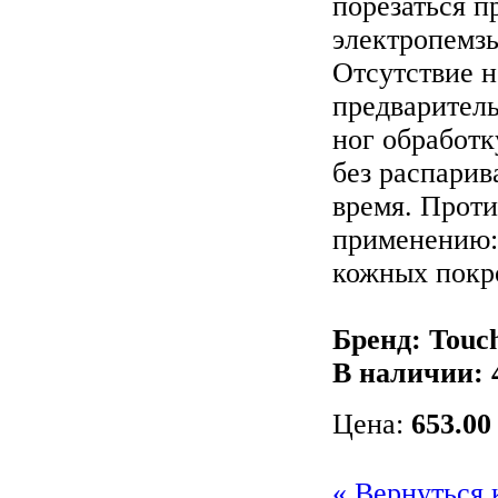
порезаться п
электропемзы
Отсутствие н
предварител
ног обработк
без распарив
время. Проти
применению:
кожных покро
Бренд: Touc
В наличии:
Цена:
653.00
« Вернуться 