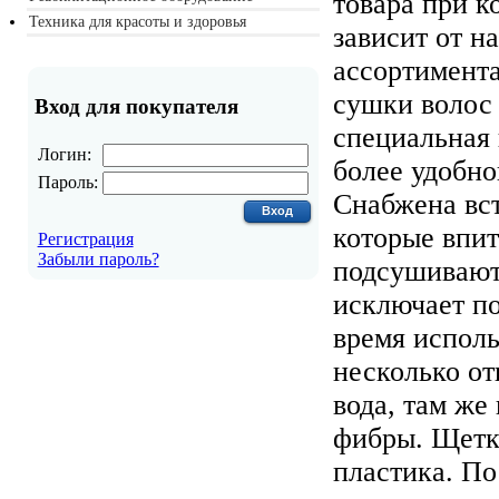
товара при к
Техника для красоты и здоровья
зависит от н
ассортимента
сушки волос
Вход для покупателя
специальная 
Логин:
более удобно
Пароль:
Снабжена вс
которые впит
Регистрация
Забыли пароль?
подсушивают
исключает п
время исполь
несколько от
вода, там же
фибры. Щетка
пластика. По